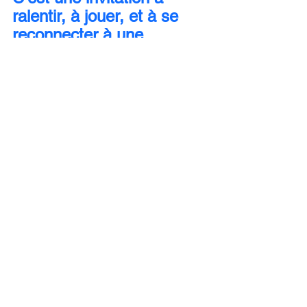
ralentir, à jouer, et à se 
reconnecter à une 
présence simple et 
vivante.
retrouve mes 
bolas
 sur ma 
boutique
Voir tout
Posts récents