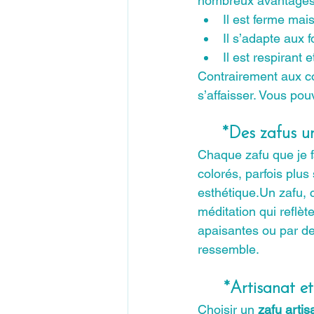
nombreux avantages
Il est ferme mais
Il s’adapte aux 
Il est respirant
Contrairement aux co
s’affaisser. Vous po
*Des zafus un
Chaque zafu que je f
colorés, parfois plus
esthétique.Un zafu, 
méditation qui reflèt
apaisantes ou par de
ressemble.
*Artisanat et
Choisir un 
zafu artis