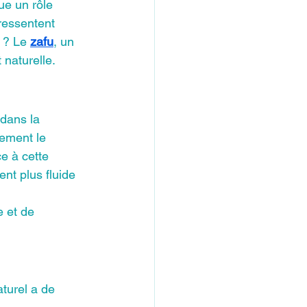
ue un rôle 
ressentent 
 ? Le 
zafu
, un 
 naturelle.
dans la 
ement le 
e à cette 
ent plus fluide 
e et de 
turel a de 