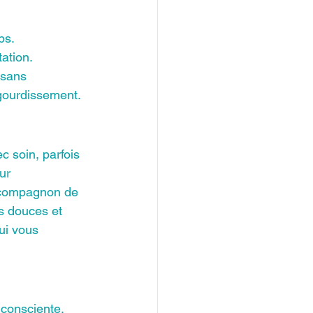
ps.
ation.
 sans 
ngourdissement.
c soin, parfois 
ur 
n compagnon de 
es douces et 
ui vous 
consciente. 