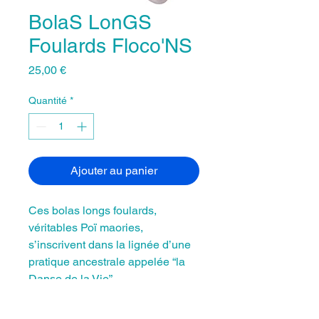
BolaS LonGS
Foulards Floco'NS
Prix
25,00 €
Quantité
*
Ajouter au panier
Ces bolas longs foulards,
véritables Poï maories,
s’inscrivent dans la lignée d’une
pratique ancestrale appelée “la
Danse de la Vie”.
Avec leurs balles équilibrées et
leurs foulards résistants de 70x70