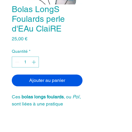
Bolas LongS
Foulards perle
d'EAu ClaiRE
Prix
25,00 €
Quantité
*
Ajouter au panier
Ces
bolas longs foulards
, ou
Poï
,
sont liées à une pratique
ancestrale maorie appelée
“la
Danse de la Vie”
.
Chaque paire se compose de