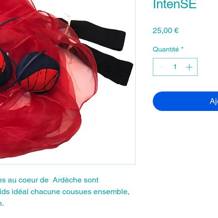
IntenSE
Prix
25,00 €
Quantité
*
Aj
ées au coeur de Ardèche sont
ids idéal chacune cousues ensemble,
n.