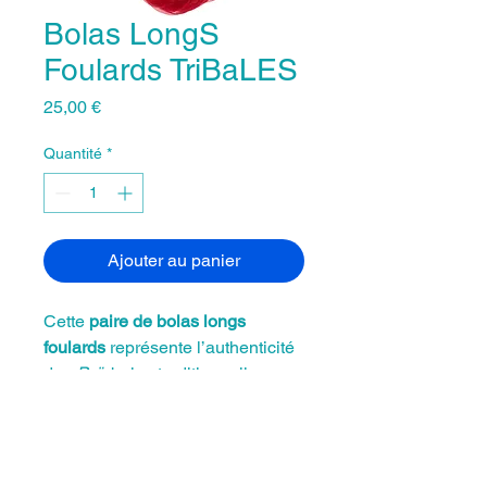
Bolas LongS
Foulards TriBaLES
Prix
25,00 €
Quantité
*
Ajouter au panier
Cette
paire de bolas longs
foulards
représente l’authenticité
des
Poï
, bolas traditionnelles
maories utilisées dans la
“Danse
de la Vie”
. Chaque modèle est le
fruit de l’
artisanat
et se distingue
par son côté
original
. Les foulards