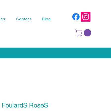
les
Contact
Blog
s FoulardS RoseS