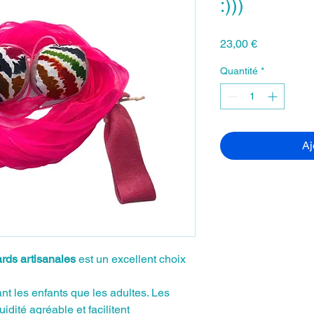
:)))
Prix
23,00 €
Quantité
*
Aj
ards artisanales
est un excellent choix
ant les enfants que les adultes. Les
idité agréable et facilitent