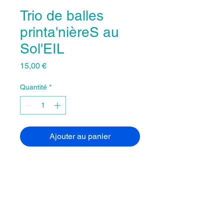
Trio de balles
printa'nièreS au
Sol'EIL
Prix
15,00 €
Quantité
*
Ajouter au panier
Oui c'est vrai que Jongler n'est
pas si facile que ça mais l'on
progresse vite avec un bon
matériel...
Ces balles ont une bonne prise