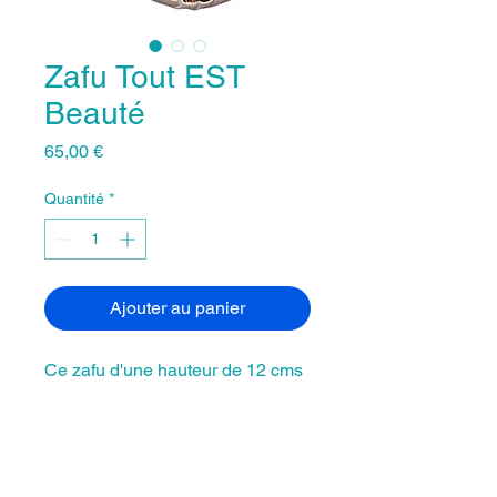
Zafu Tout EST
Beauté
Prix
65,00 €
Quantité
*
Ajouter au panier
Ce zafu d'une hauteur de 12 cms
pour s'assoir confortablement
dans une posture stable et
détendue sera parfait pour une
méditation profonde.